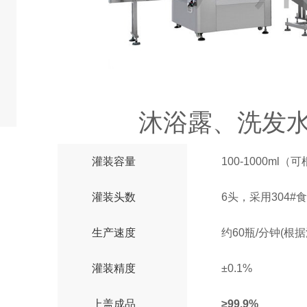
沐浴露、洗发
灌装容量
100-1000m
灌装头数
6头，采用304
生产速度
约60瓶/分钟(根
灌装精度
±0.1%
上盖成品
≥99.9%