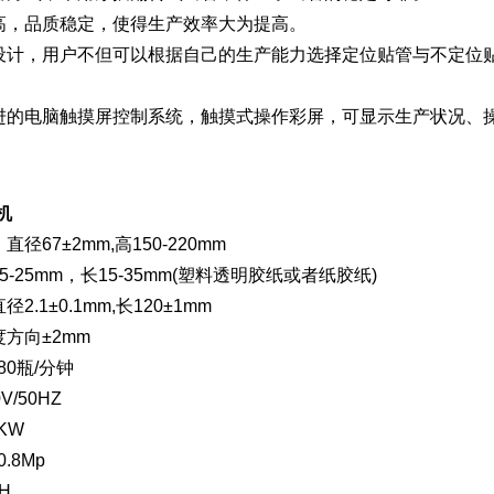
高，品质稳定，使得生产效率大为提高。
设计，用户不但可以根据自己的生产能力选择定位贴管与不定位
进的电脑触摸屏控制系统，触摸式操作彩屏，可显示生产状况、
机
径67±2mm,高150-220mm
-25mm，长15-35mm(塑料透明胶纸或者纸胶纸)
.1±0.1mm,长120±1mm
方向±2mm
80瓶/分钟
/50HZ
KW
.8Mp
H