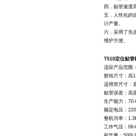
四．贴管速度
五．人性化的
计产量。
六．采用了先
维护方便。
T510定位贴管
适应产品范围：直
胶纸尺寸：高15
适用管尺寸：直径2
贴管误差：高度
生产能力：70-
额定电压：220V
整机功率：1.3
工作气压：06-0
耗气量：500L/